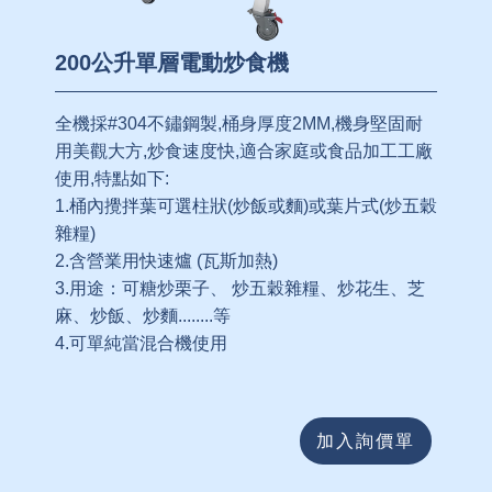
200公升單層電動炒食機
全機採#304不鏽鋼製,桶身厚度2MM,機身堅固耐
用美觀大方,炒食速度快,適合家庭或食品加工工廠
使用,特點如下:
1.桶內攪拌葉可選柱狀(炒飯或麵)或葉片式(炒五穀
雜糧)
2.含營業用快速爐 (瓦斯加熱)
3.用途：可糖炒栗子、 炒五穀雜糧、炒花生、芝
麻、炒飯、炒麵........等
4.可單純當混合機使用
加入詢價單