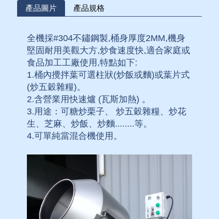
產品圖片
產品規格
全機採#304不鏽鋼製,桶身厚度2MM,機身
堅固耐用美觀大方,炒食速度快,適合家庭或
食品加工工廠使用,特點如下:
1.桶內攪拌葉可選柱狀(炒飯或麵)或葉片式
(炒五穀雜糧)。
2.含營業用快速爐 (瓦斯加熱) 。
3.用途：可糖炒栗子、 炒五穀雜糧、炒花
生、芝麻、炒飯、炒麵........等。
4.可單純當混合機使用。