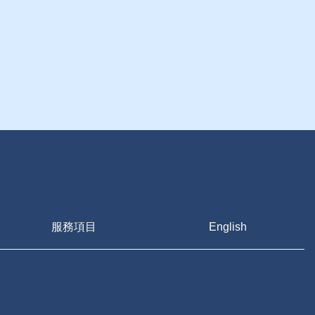
服務項目
English