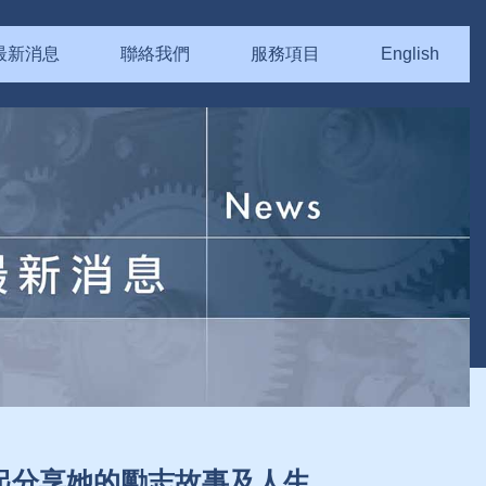
最新消息
聯絡我們
服務項目
English
起分享她的勵志故事及人生