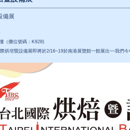
設備展
展
樓（攤位號碼：K928)
際烘培暨設備展即將於2/16~19於南港展覽館一館展出~~我們今