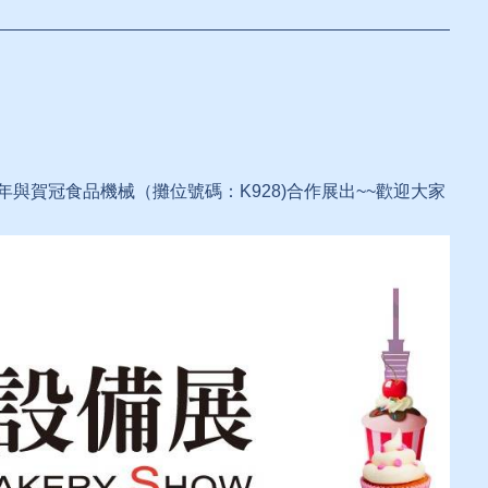
年與賀冠食品機械（攤位號碼：K928)合作展出~~歡迎大家