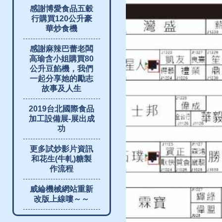
感謝博愛食品五穀
行購買120公升豪
華炒食機
感謝麻辣巴蕾老闆
高瑜含小姐購買80
公升豆餡機，我們
一起分享她的勵志
故事及人生
2019台北國際食品
加工設備展-展出成
功
更多試炒影片資訊
和花生(牛軋)糖製
作流程
威綸機械網站重新
改版上線嘍～～