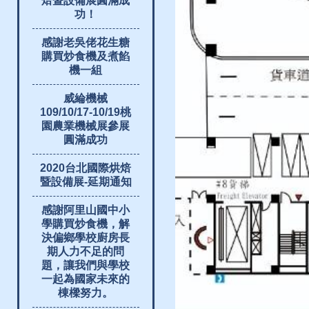
焙暨設備展圓滿成
功！
感謝老吳佬花生糖
購買炒食機及煮餡
機一組
威綸機械
109/10/17-10/19桃
園農業機械展參展
圓滿成功
2020台北國際烘焙
暨設備展-延期通知
感謝阿里山國中小
學購買炒食機，解
決偏鄉學校廚房長
期人力不足的問
題，讓我們與學校
一起為國家未來的
棟樑努力。