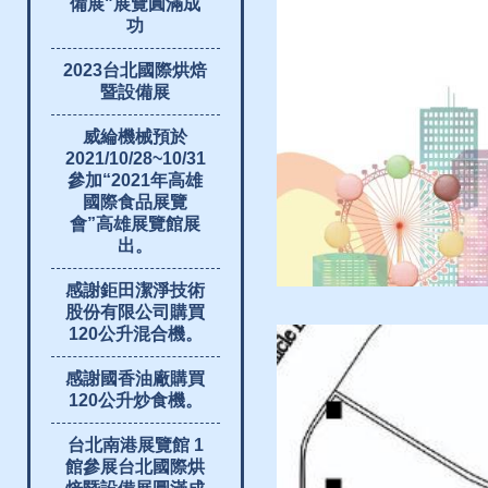
備展"展覽圓滿成
功
2023台北國際烘焙
暨設備展
威綸機械預於
2021/10/28~10/31
參加“2021年高雄
國際食品展覽
會”高雄展覽館展
出。
感謝鉅田潔淨技術
股份有限公司購買
120公升混合機。
感謝國香油廠購買
120公升炒食機。
台北南港展覽館 1
館參展台北國際烘